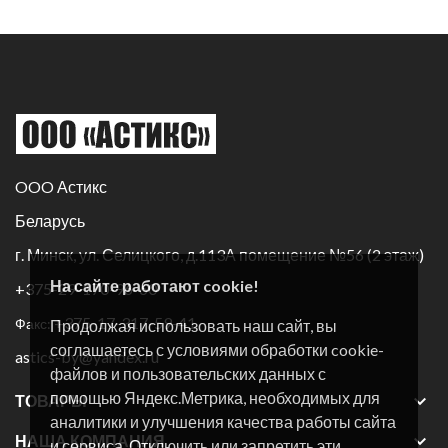
OOO Астикс
Беларусь
г. Минск, ул. Селицкого, д.113А помещение №56 (2 этаж)
На сайте работают cookie!
+375-29-170-96-60
+375-17-317-59-41
Факс:
Продолжая использовать наш сайт, вы
соглашаетесь с условиями обработки cookie-
astics-by@yandex.ru
файлов и пользовательских данных с
помощью Яндекс.Метрика, необходимых для

ТОВАРЫ
аналитики и улучшения качества работы сайта

НАША КОМПАНИЯ
и сервиса. Отключить или запретить эти