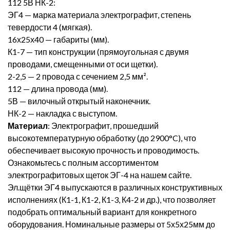
112 5В НК-2:
ЭГ4 — марка материала электрографит, степень
тевердости 4 (мягкая).
16х25х40 — габариты (мм).
К1-7 — тип конструкции (прямоугольная с двумя
проводами, смещенными от оси щетки).
2-2,5 — 2 провода с сечением 2,5 мм².
112 — длина провода (мм).
5В — вилочный открытый наконечник.
НК-2 — накладка с выступом.
Материал
: Электрографит, прошедший
высокотемпературную обработку (до 2900°C), что
обеспечивает высокую прочность и проводимость.
Ознакомьтесь с полным ассортиментом
электрографитовых щеток ЭГ-4 на нашем сайте.
Эл.щётки ЭГ4 выпускаются в различных конструктивных
исполнениях (К1-1, К1-2, К1-3, К4-2 и др.), что позволяет
подобрать оптимальный вариант для конкретного
оборудования. Номинальные размеры от 5х5х25мм до