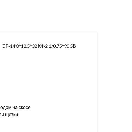
; ЭГ-14 8*12.5*32 К4-2 1/0,75*90 5В
водом на скосе
си щетки