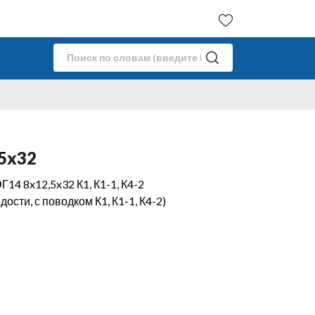
5x32
14 8x12,5x32 К1, К1-1, К4-2
ости, с поводком К1, К1-1, К4-2)