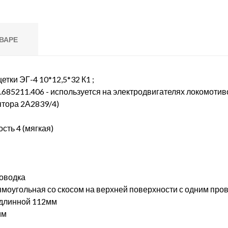
ВАРЕ
етки ЭГ-4 10*12,5*32 К1 ;
Т.685211.406 - используется на электродвигателях локомоти
ятора 2А2839/4)
сть 4 (мягкая)
поводка
ямоугольная со скосом на верхней поверхности с одним про
 длинной 112мм
мм