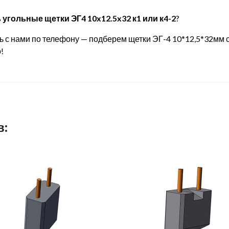
 угольные щетки ЭГ4 10x12.5x32 к1 или к4-2
?
сь с нами по телефону — подберем щетки ЭГ-4 10*12,5*32мм
о!
в: