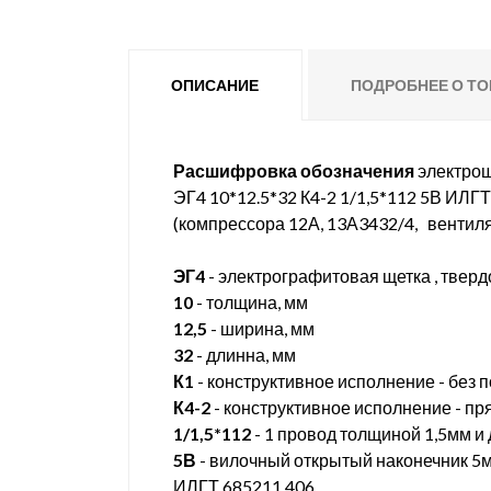
ОПИСАНИЕ
ПОДРОБНЕЕ О ТО
Расшифровка обозначения
электрощ
ЭГ4 10*12.5*32 К4-2 1/1,5*112 5В ИЛГ
(компрессора 12А, 13А3432/4, вентил
ЭГ4
- электрографитовая щетка , твердо
10
- толщина, мм
12,5
- ширина, мм
32
- длинна, мм
К1
- конструктивное исполнение - без 
К4-2
- конструктивное исполнение - пр
1/1,5*112
- 1 провод толщиной 1,5мм и
5В
- вилочный открытый наконечник 5
ИЛГТ.685211.406