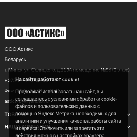
OOO Астикс
Беларусь
г. Минск, ул. Селицкого, д.113А помещение №56 (2 этаж)
На сайте работают cookie!
+375-29-170-96-60
+375-17-317-59-41
Факс:
Продолжая использовать наш сайт, вы
соглашаетесь с условиями обработки cookie-
astics-by@yandex.ru
файлов и пользовательских данных с
помощью Яндекс.Метрика, необходимых для

ТОВАРЫ
аналитики и улучшения качества работы сайта

НАША КОМПАНИЯ
и сервиса. Отключить или запретить эти
действия можно в настройках браузера.