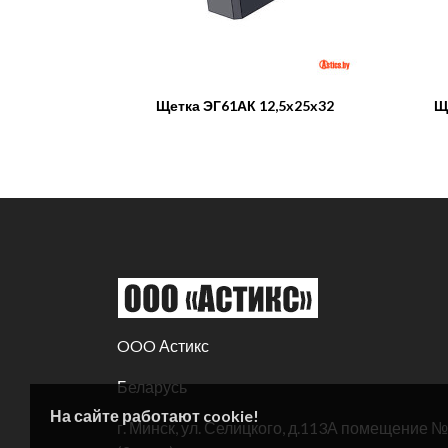
Щетка ЭГ61АК 12,5x25x32
Щ
OOO Астикс
Беларусь
На сайте работают cookie!
г. Минск, ул. Селицкого, д.113А помещение 