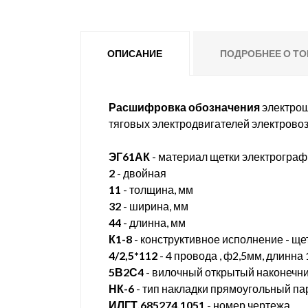
ОПИСАНИЕ
ПОДРОБНЕЕ О ТО
Расшифровка обозначения
электрощ
тяговых электродвигателей электровоз
ЭГ61АК
- материал щетки электрограф
2
- двойная
11
- толщина, мм
32
- ширина, мм
44
- длинна, мм
К1-8
- конструктивное исполнение - щ
4/2,5*112
- 4 провода , ф2,5мм, длинна
5В2С4
- вилочный открытый наконечн
НК-6
- тип накладки прямоугольный па
ИЛГТ.685274.1051
- номер чертежа