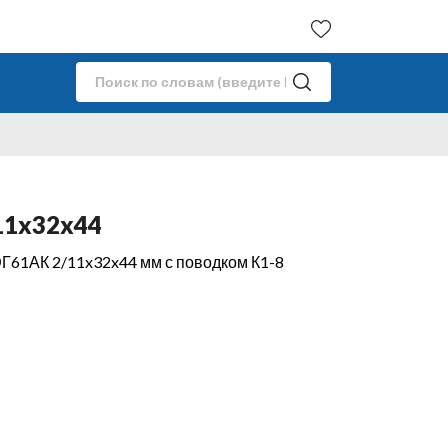
11x32x44
Г61АК 2/11x32x44 мм с поводком К1-8