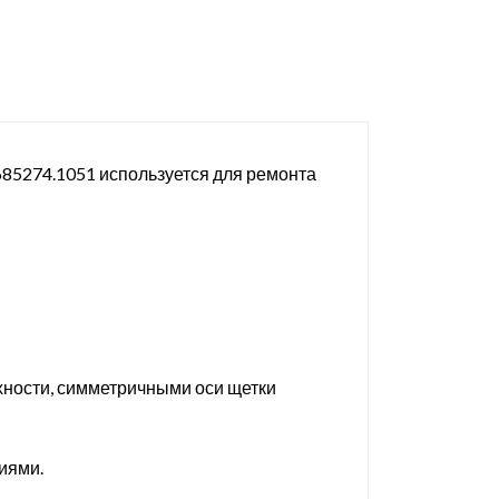
685274.1051 используется для ремонта
хности, симметричными оси щетки
иями.