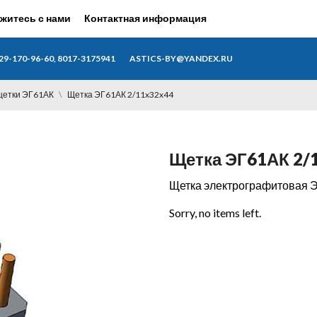
житесь с нами
Контактная информация
29-170-96-60, 8017-3175941
ASTICS-BY@YANDEX.RU
щетки ЭГ61АК
Щетка ЭГ61АК 2/11x32x44
Щетка ЭГ61АК 2/
Щетка электрографитовая Э
Sorry, no items left.