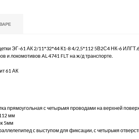
ВАРЕ
етки ЭГ-61 АК 2/11*32*44 К1-8 4/2,5*112 5В2С4 НК-6 ИЛГТ.
ов и локомотивов AL 4741 FLT на ж/д транспорте.
ит 61 АК
етка прямоугольная с четырьмя проводами на верхней повер
 112 мм
ик 5мм
раллелепипед с выступом для фиксации, с четырьмя отверст