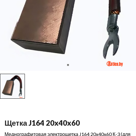
Щетка J164 20x40x60
Меднографитовая электрощетка J164 20x40x60 К-3 (для