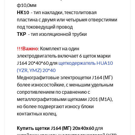
ф10,0мм
НК10
- тип накладки, текстолитовая
пластина с двумя или четырьмя отверстиями
под токоведущий провод
ТКР
- тип изоляционной трубки
!!!Важно
: Комплект на один
электродвигатель включает 6 щеток марки
J164 20*40*60 для
щеткодержатель HUA10
(YZR, YMZ) 20*40
Меднографитовые электрощетки J164 (МГ)
более износостойкие, с меньшим удельным
сопротивлением по сравнению с
металлографитовыми щетками J201 (М1А),
но более подвергают износу блоки
контактных колец.
Купить щетки J164 (МГ) 20х40х60
для