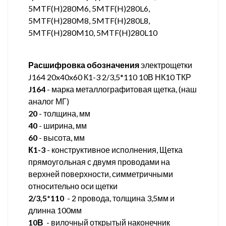
5MTF(H)280M6, 5MTF(H)280L6,
5MTF(H)280M8, 5MTF(H)280L8,
5MTF(H)280M10, 5MTF(H)280L10
Расшифровка обозначения
электрощетки
J164 20x40x60 К1-3 2/3,5*110 10В НК10 ТКР
J164
- марка металлографитовая щетка, (наш
аналог МГ)
20
- толщина, мм
40
- ширина, мм
60
- высота, мм
К1-3
- конструктивное исполнения, Щетка
прямоугольная с двумя проводами на
верхней поверхности, симметричными
относительно оси щетки
2/3,5*110
- 2 провода, толщина 3,5мм и
длинна 100мм
10В
- вилочный открытый наконечник