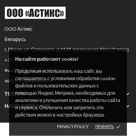
OOO Астикс
Беларусь
г. Минск, ул. Селицкого, д.113А помещение №56 (2 этаж)
На сайте работают cookie!
+375-29-170-96-60
+375-17-317-59-41
Факс:
Продолжая использовать наш сайт, вы
соглашаетесь с условиями обработки cookie-
astics-by@yandex.ru
файлов и пользовательских данных с
помощью Яндекс.Метрика, необходимых для

ТОВАРЫ
аналитики и улучшения качества работы сайта

НАША КОМПАНИЯ
и сервиса. Отключить или запретить эти
действия можно в настройках браузера.
PRIVACY POLICY
ПРИНЯТЬ
done