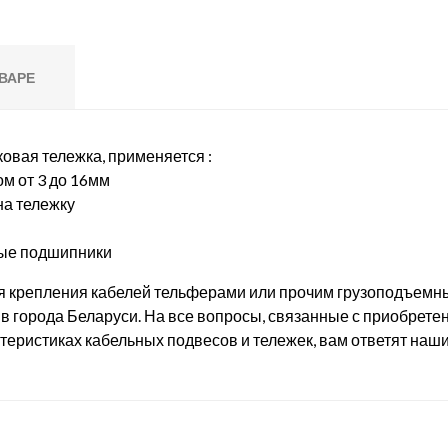
ВАРЕ
ковая тележка, применяется :
ом от 3 до 16мм
на тележку
ные подшипники
я крепления кабелей тельферами или прочим грузоподъемн
у в города Беларуси. На все вопросы, связанные с приобрете
теристиках кабельных подвесов и тележек, вам ответят наш