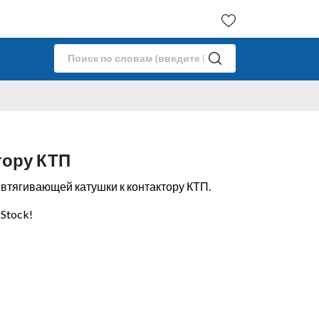
тору КТП
втягивающей катушки к контактору КТП.
n Stock!