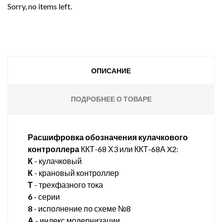
Sorry, no items left.
ОПИСАНИЕ
ПОДРОБНЕЕ О ТОВАРЕ
Расшифровка обозначения кулачкового
контроллера
ККТ-68 Х3 или ККТ-68А X2:
К
- кулачковый
К
- крановый контроллер
Т
- трехфазного тока
6
- серии
8
- исполнение по схеме №8
А
- индекс модернизации