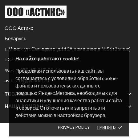
OOO Астикс
Беларусь
г. Минск, ул. Селицкого, д.113А помещение №56 (2 этаж)
На сайте работают cookie!
+375-29-170-96-60
+375-17-317-59-41
Факс:
Продолжая использовать наш сайт, вы
соглашаетесь с условиями обработки cookie-
astics-by@yandex.ru
файлов и пользовательских данных с
помощью Яндекс.Метрика, необходимых для

ТОВАРЫ
аналитики и улучшения качества работы сайта

НАША КОМПАНИЯ
и сервиса. Отключить или запретить эти
действия можно в настройках браузера.
PRIVACY POLICY
ПРИНЯТЬ
done