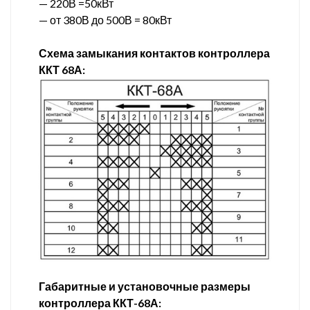
— 220В =50кВт
— от 380В до 500В = 80кВт
Схема замыкания контактов контроллера
ККТ 68А:
Габаритные и установочные размеры
контроллера ККТ-68А: