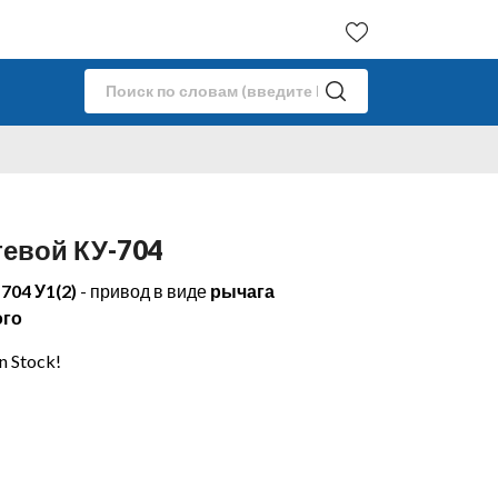
евой КУ-704
04 У1(2)
- привод в виде
рычага
ого
in Stock!