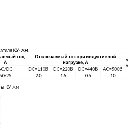
ателя
КУ-704
:
аемый ток,
Отключаемый ток при индуктивной
м
А
нагрузке, А
AC/DC
DC=110В
DC=220В
DC=440В
AC=500В
50/25
2.0
1.5
0.5
10
ры
КУ 704: