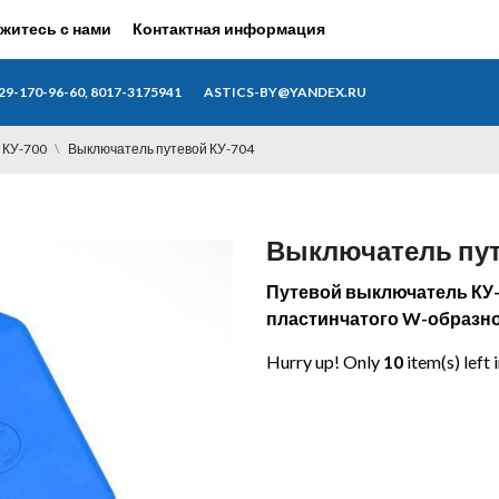
житесь с нами
Контактная информация
29-170-96-60, 8017-3175941
ASTICS-BY@YANDEX.RU
КУ-700
Выключатель путевой КУ-704
Выключатель пут
Путевой выключатель КУ-7
пластинчатого W-образн
Hurry up! Only
10
item(s) left 