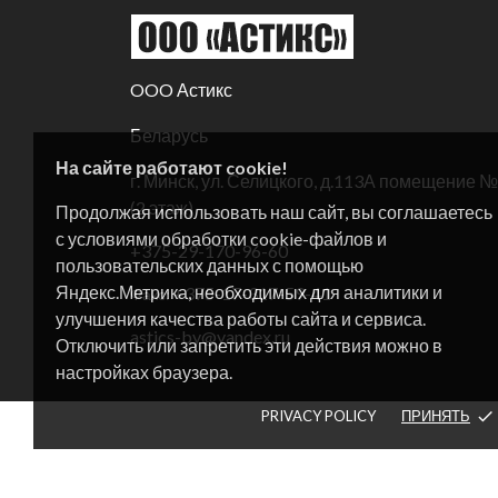
OOO Астикс
Беларусь
На сайте работают cookie!
г. Минск, ул. Селицкого, д.113А помещение 
(2 этаж)
Продолжая использовать наш сайт, вы соглашаетесь
с условиями обработки cookie-файлов и
+375-29-170-96-60
пользовательских данных с помощью
Яндекс.Метрика, необходимых для аналитики и
+375-17-317-59-41
Факс:
улучшения качества работы сайта и сервиса.
astics-by@yandex.ru
Отключить или запретить эти действия можно в
настройках браузера.
PRIVACY POLICY
ПРИНЯТЬ
done