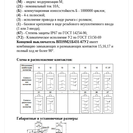
(
М
) - индекс модернизации М;
(
21
) - номинальный ток
10А
;
(
Б
) - коммутационная износостойкость Б - 1000000 циклов;
(
4
) - 4-х полюсной;
(
3
) - исполнение привода в виде рычага с роликом;
(
1
) - базовое крепление в виде резьбового неуплотненного ввода
(1 или 3 ввода);
(
67
) - Степень защиты IP67 по ГОСТ 14254-96;
(
У2
) - Климатическое исполнение У2 по ГОСТ 15150-69
Концевой выключатель ВП19М21Б431-67У2
имеет
комбинацию замыкающих и размыкающих контактов 15,16,17 и
полный ход не более 90°.
Схема и расположение контактов:
Габаритные и установочные размеры
: