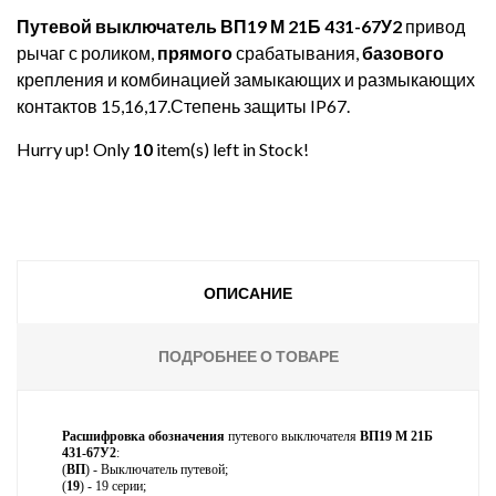
Путевой выключатель ВП19 М 21Б 431-67У2
привод
рычаг с роликом,
прямого
срабатывания,
базового
крепления и комбинацией замыкающих и размыкающих
контактов 15,16,17.Степень защиты IP67.
Hurry up! Only
10
item(s) left in Stock!
ОПИСАНИЕ
ПОДРОБНЕЕ О ТОВАРЕ
Расшифровка обозначения
путевого выключателя
ВП19
М
21Б
431-67У2
:
(
ВП
) - Выключатель путевой;
(
19
) - 19 серии;