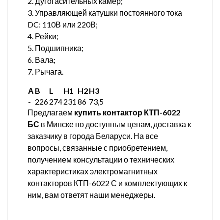
2. Дугогасительных камер;
3. Управляющей катушки постоянного тока
DC: 110В или 220В;
4. Рейки;
5. Подшипника;
6. Вала;
7. Рычага.
А
B
L
H1
H2
H3
-
226
274
231
86
73,5
Предлагаем
купить контактор КТП-6022
БС
в Минске по доступным ценам, доставка к
заказчику в города Беларуси. На все
вопросы, связанные с приобретением,
получением консультации о технических
характеристиках электромагнитных
контакторов КТП-6022 С и комплектующих к
ним, вам ответят наши менеджеры.