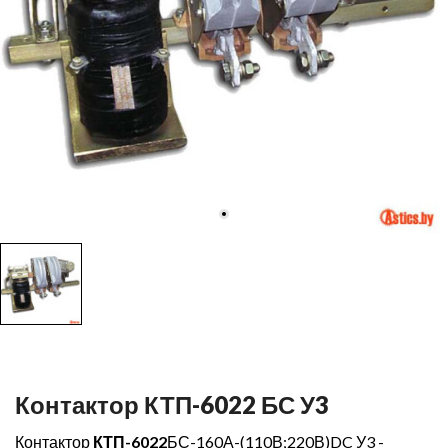
Контактор КТП-6022 БС У3
Контактор
КТП-6022
БС-160А-(110В;220В)DC У3 -