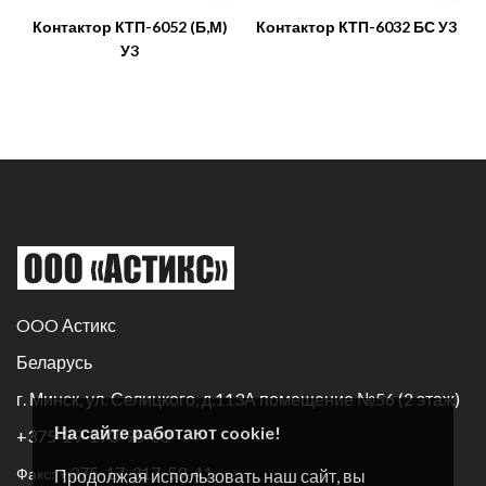
Контактор КТП-6052 (Б,М)
Контактор КТП-6032 БС У3
У3
OOO Астикс
Беларусь
г. Минск, ул. Селицкого, д.113А помещение №56 (2 этаж)
На сайте работают cookie!
+375-29-170-96-60
+375-17-317-59-41
Факс:
Продолжая использовать наш сайт, вы