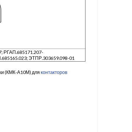
; РГАП.685171.207-
.685165.023; ЭТПР.303659.098-01
ки (КМК-А10М) для
контакторов