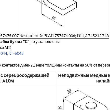
757475.007
№ чертежей: РГАП.757474.006; ГЛЦИ.745212.748
а без буквы "С"
, то установлены
ки М1)
6044, КТ-6045
 контактов, уменьшение толщины контакты на 50%
от
первон
 с серебросодержащей
Неподвижные медные к
К-А10М
напай