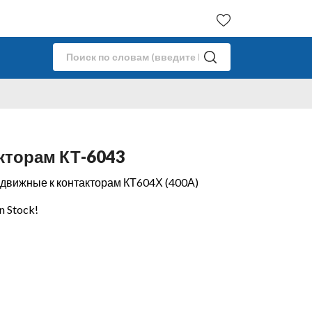
кторам КТ-6043
движные к контакторам КТ604Х (400А)
in Stock!