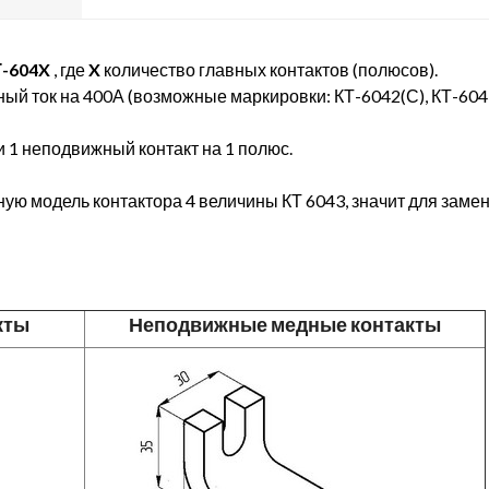
Т-604X
, где
X
количество главных контактов (полюсов).
ый ток на 400А (возможные маркировки: КТ-6042(С), КТ-6043(
 1 неподвижный контакт на 1 полюс.
ю модель контактора 4 величины КТ 6043, значит для замен
кты
Неподвижные медные контакты