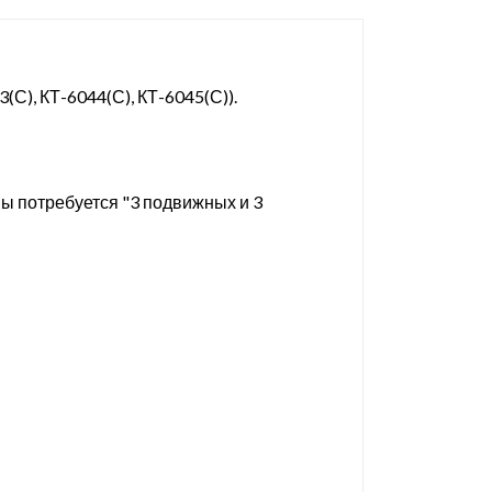
С), КТ-6044(С), КТ-6045(С)).
ы потребуется "3 подвижных и 3