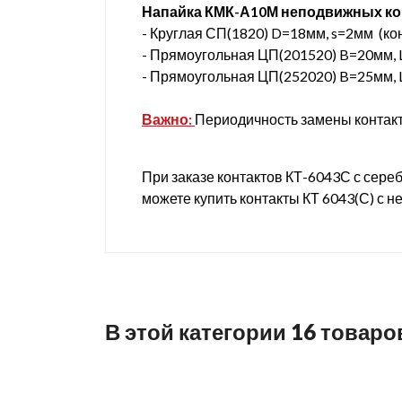
Напайка КМК-А10М неподвижных ко
- Круглая СП(1820) D=18мм, s=2мм (к
- Прямоугольная ЦП(201520) B=20мм, 
- Прямоугольная ЦП(252020) B=25мм, 
Важно:
Периодичность замены контак
При заказе контактов
КТ-6043С
с сереб
можете купить контакты КТ 6043(С) с 
В этой категории 16 товаро