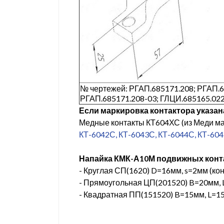
№ чертежей: РГАП.685171.208; РГАП.6
РГАП.685171.208-03; ГЛЦИ.685165.02
Если маркировка контактора указана
Медные контакты КТ604ХС (из Меди м
КТ-6042С, КТ-6043С, КТ-6044С, КТ-60
Напайка КМК-А10М подвижных конт
- Круглая СП(1620) D=16мм, s=2мм (к
- Прямоугольная ЦП(201520) B=20мм, 
- Квадратная ПП(151520) B=15мм, L=1