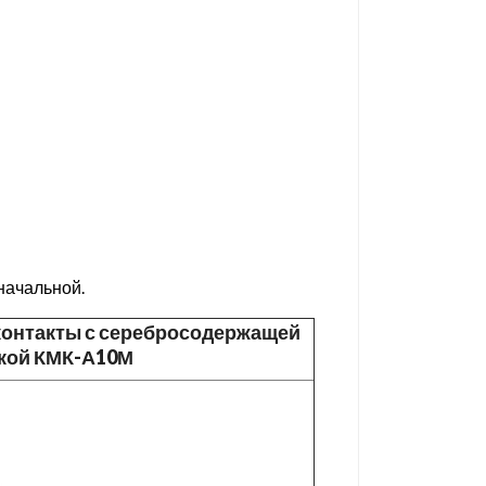
ачальной.
онтакты с серебросодержащей
кой КМК-А10М