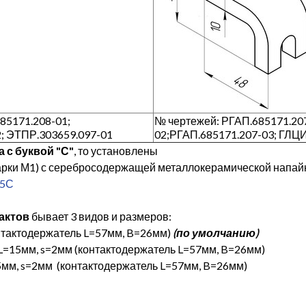
85171.208-01;
№ чертежей: РГАП.685171.207
2; ЭТПР.303659.097-01
02;РГАП.685171.207-03; ГЛЦИ
 с буквой "С"
, то установлены
арки М1) с серебросодержащей металлокерамической напай
45С
актов
бывает 3 видов и размеров:
онтактодержатель L=57мм, B=26мм)
(по умолчанию)
L=15мм, s=2мм (контактодержатель L=57мм, B=26мм)
5мм, s=2мм (контактодержатель L=57мм, B=26мм)