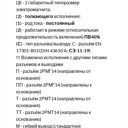
(
2
) - 2 габаритный типоразмер
электромагнита;
(
2
) -
толкающего
исполнения;
(
1
) - род тока -
постоянный
(
2
) - работает в режиме (относительная
продолжительность включения)
ПВ40%
(
С
) - тип разъема/вывода: C - разъём EN
17301-803 (DIN 43650 A;
СЭ-11-19
)
!!! Возможно исполнение с другими типами
разъемов и выводами
П - разъём 2РМГ14 (направлены от
основания)
ПП - разъём 2РМГ14 (направлены к
основанию)
Т - разъём 2РМТ14 (направлены от
основания)
ТТ - разъём 2РМТ14 (направлены к
основанию)
М - гибкий вывод (стандартное