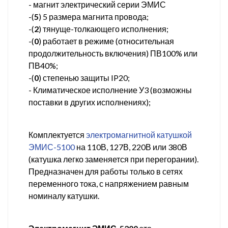
- магнит электрический серии ЭМИС
-(
5
) 5 размера магнита провода;
-(
2
) тянуще-толкающего исполнения;
-(
0
) работает в режиме (относительная
продолжительность включения) ПВ100% или
ПВ40%;
-(
0
) степенью защиты IP20;
- Климатическое исполнение У3 (возможны
поставки в других исполнениях);
Комплектуется
электромагнитной катушкой
ЭМИС-5100
на 110В, 127В, 220В или 380В
(катушка легко заменяется при перегорании).
Предназначен для работы только в сетях
переменного тока, с напряжением равным
номиналу катушки.