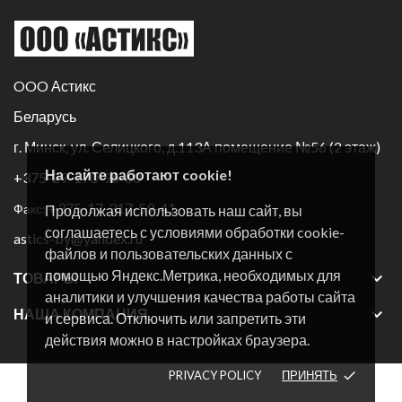
OOO Астикс
Беларусь
г. Минск, ул. Селицкого, д.113А помещение №56 (2 этаж)
На сайте работают cookie!
+375-29-170-96-60
+375-17-317-59-41
Факс:
Продолжая использовать наш сайт, вы
соглашаетесь с условиями обработки cookie-
astics-by@yandex.ru
файлов и пользовательских данных с
помощью Яндекс.Метрика, необходимых для

ТОВАРЫ
аналитики и улучшения качества работы сайта

НАША КОМПАНИЯ
и сервиса. Отключить или запретить эти
действия можно в настройках браузера.
PRIVACY POLICY
ПРИНЯТЬ
done