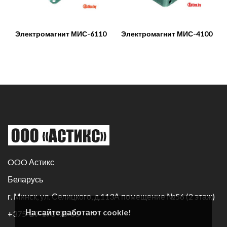
Электромагнит МИС-6110
Электромагнит МИС-4100
OOO Астикс
Беларусь
г. Минск, ул. Селицкого, д.113А помещение №56 (2 этаж)
На сайте работают cookie!
+375-29-170-96-60