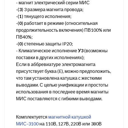
- магнит электрический серии МИС
-(
3
) 3 размера магнита провода;
-(
1
) тянущего исполнения;
-(
0
) работает в режиме (относительная
продолжительность включения) ПВ100% или
ПВ40%;
-(
0
) степенью защиты IP20;
- Климатическое исполнение
У3
(возможны
поставки в других исполнениях);
Если в аббревиатуре электромагнита
присутствует буква (E), можно предположить,
что там установлена катушка с жесткими
выводами. С целью унификации и простоты
использования в последнее время магниты
МИС поставляются с гибкими выводами.
Комплектуется
магнитной катушкой
МИС-3100
на 110В, 127В, 220В или 380В