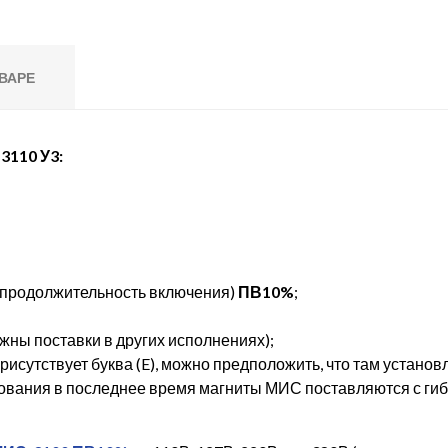
ВАРЕ
110 У3:
я продолжительность включения)
ПВ10%
;
жны поставки в других исполнениях);
рисутствует буква (E), можно предположить, что там устано
ования в последнее время магниты МИС поставляются с ги