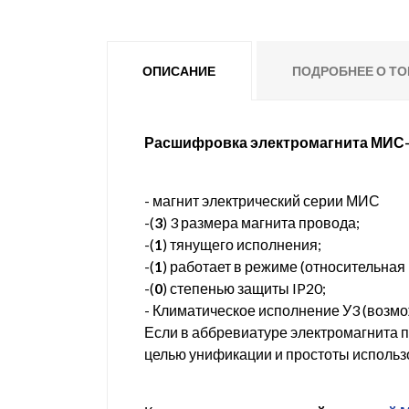
ОПИСАНИЕ
ПОДРОБНЕЕ О ТО
Расшифровка электромагнита МИС-3
- магнит электрический серии МИС
-(
3
) 3 размера магнита провода;
-(
1
) тянущего исполнения;
-(
1
) работает в режиме (относительна
-(
0
) степенью защиты IP20;
- Климатическое исполнение У3 (возмо
Если в аббревиатуре электромагнита п
целью унификации и простоты использ