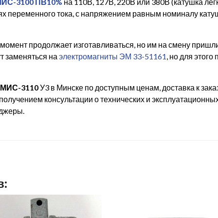
МИС-3100 ПВ10%
на 110В, 127В, 220В или 380В (катушка лег
ях переменного тока, с напряжением равным номиналу кату
момент продолжает изготавливаться, но им на смену приш
ут заменяться на
электромагниты ЭМ 33-51161
, но для этог
 МИС-3110
У3 в Минске по доступным ценам, доставка к зака
получением консультации о технических и эксплуатационных
еджеры.
в: