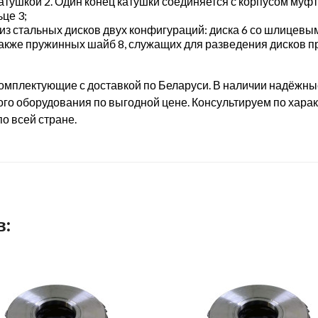
атушкой 2. Один конец катушки соединяется с корпусом муфт
це 3;
из стальных дисков двух конфигураций: диска 6 со шлицевы
также пружинных шайб 8, служащих для разведения дисков п
омплектующие с доставкой по Беларуси. В наличии надёжн
о оборудования по выгодной цене. Консультируем по харак
о всей стране.
в: