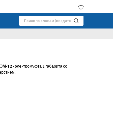
 ЭМ-12
-
электромуфта 1 габарита со
ерстием.