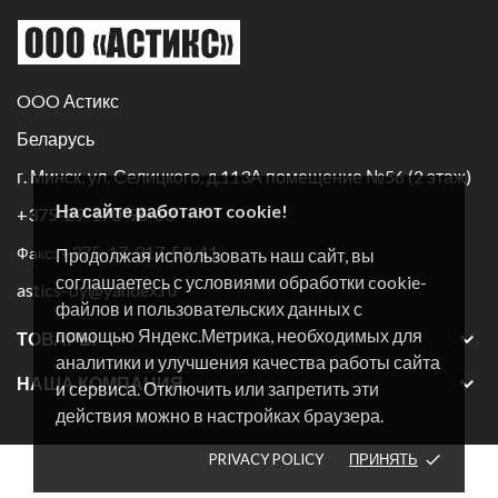
OOO Астикс
Беларусь
г. Минск, ул. Селицкого, д.113А помещение №56 (2 этаж)
На сайте работают cookie!
+375-29-170-96-60
+375-17-317-59-41
Факс:
Продолжая использовать наш сайт, вы
соглашаетесь с условиями обработки cookie-
astics-by@yandex.ru
файлов и пользовательских данных с
помощью Яндекс.Метрика, необходимых для

ТОВАРЫ
аналитики и улучшения качества работы сайта

НАША КОМПАНИЯ
и сервиса. Отключить или запретить эти
действия можно в настройках браузера.
PRIVACY POLICY
ПРИНЯТЬ
done