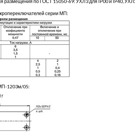
ия размещения по ГОСТ 15050-69: УХЛ3 для IP00 и IP40, УХЛ2
икропереключателей серии МП:
МП-1203м/05: