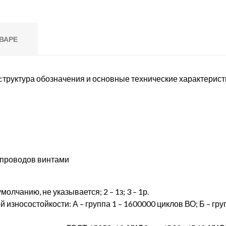
ВАРЕ
 cтруктура обозначения и основные технические характерист
 проводов винтами
умолчанию, не указывается; 2 – 1з; 3 – 1р.
износостойкости: А – группа 1 – 1600000 циклов ВО; Б – груп