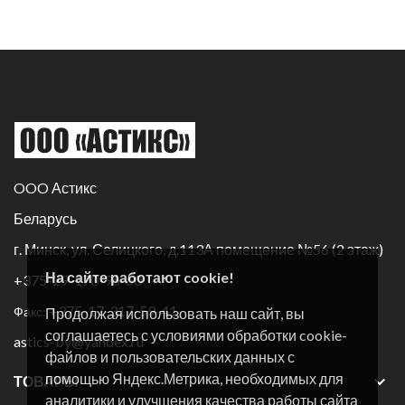
OOO Астикс
Беларусь
г. Минск, ул. Селицкого, д.113А помещение №56 (2 этаж)
На сайте работают cookie!
+375-29-170-96-60
+375-17-317-59-41
Факс:
Продолжая использовать наш сайт, вы
соглашаетесь с условиями обработки cookie-
astics-by@yandex.ru
файлов и пользовательских данных с
помощью Яндекс.Метрика, необходимых для

ТОВАРЫ
аналитики и улучшения качества работы сайта