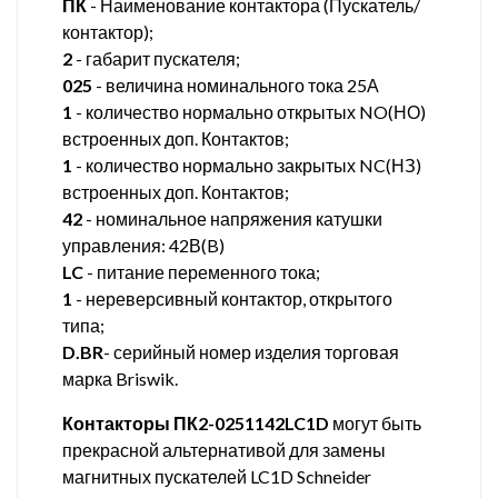
ПК
- Наименование контактора (Пускатель/
контактор);
2
- габарит пускателя;
025
- величина номинального тока 25А
1
- количество нормально открытых NO(НО)
встроенных доп. Контактов;
1
- количество нормально закрытых NC(НЗ)
встроенных доп. Контактов;
42
- номинальное напряжения катушки
управления: 42В(B)
LC
- питание переменного тока;
1
- нереверсивный контактор, открытого
типа;
D.BR
- серийный номер изделия торговая
марка Briswik.
Контакторы ПК2-0251142LC1D
могут быть
прекрасной альтернативой для замены
магнитных пускателей LC1D Schneider