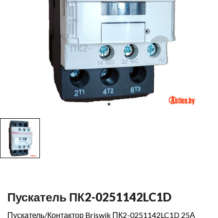
Пускатель ПК2-0251142LC1D
Пускатель/Контактор Briswik ПК2-0251142LC1D 25А