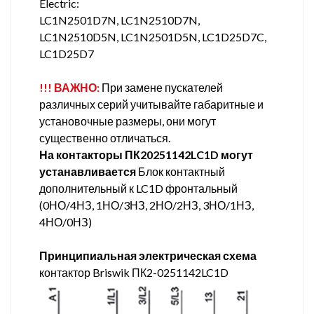
Electric:
LC1N2501D7N, LC1N2510D7N,
LC1N2510D5N, LC1N2501D5N, LC1D25D7C,
LC1D25D7
!!! ВАЖНО:
При замене пускателей
различных серий учитывайте габаритные и
установочные размеры, они могут
существенно отличаться.
На контакторы ПК20251142LC1D могут
устанавливается
Блок контактный
дополнительный к LC1D фронтальный
(0НО/4НЗ, 1НО/3НЗ, 2НО/2НЗ, 3НО/1НЗ,
4НО/0НЗ)
Принципиальная электрическая схема
контактор Briswik ПК2-0251142LC1D