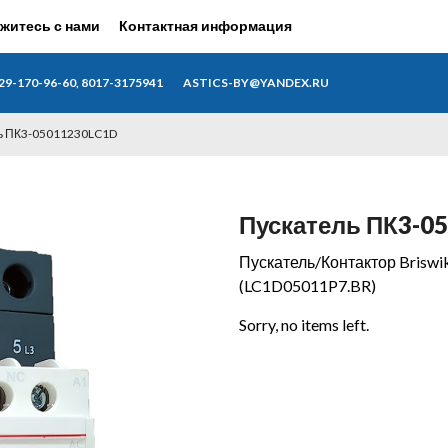
житесь с нами
Контактная информация
29-170-96-60, 8017-3175941
ASTICS-BY@YANDEX.RU
ь ПК3-05011230LC1D
Пускатель ПК3-0
Пускатель/Контактор Bris
(LC1D05011P7.BR)
Sorry, no items left.