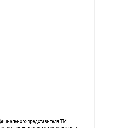
фициального представителя ТМ
чением консультации о технических и