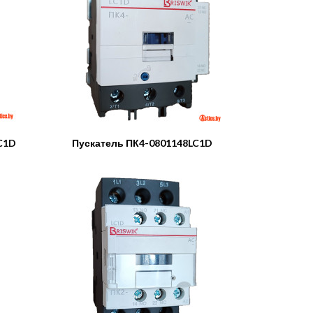
C1D
Пускатель ПК4-0801148LC1D