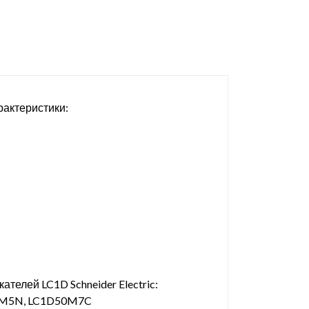
рактеристики:
телей LC1D Schneider Electric:
1M5N, LC1D50M7C