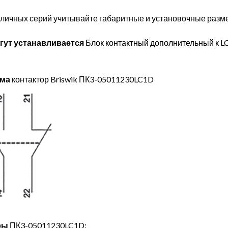
личных серий учитывайте габаритные и установочные разме
гут устанавливается
Блок контактный дополнительный к 
ема
контактор Briswik ПК3-05011230LC1D
ры
ПК3-05011230LC1D: