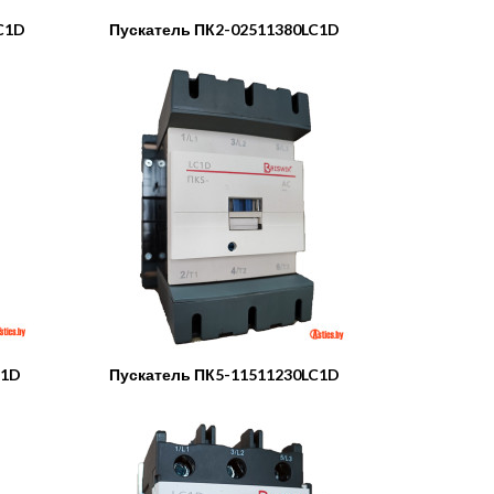
C1D
Пускатель ПК2-02511380LC1D
C1D
Пускатель ПК5-11511230LC1D