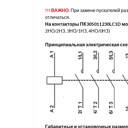
!!! ВАЖНО:
При замене пускателей раз
отличаться.
На контакторы ПК305011230LC1D мо
2НО/2НЗ, 3НО/1НЗ, 4НО/0НЗ)
Принципиальная электрическая сх
Габаритные и установочные разме