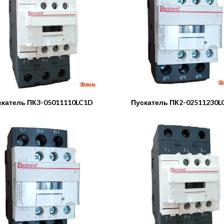
скатель ПК3-05011110LC1D
Пускатель ПК2-02511230L