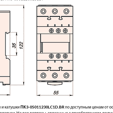
ы и катушки
ПК3-05011230LC1D.BR
по доступным ценам от о
а Беларуси. На все вопросы, связанные с приобретением, полу