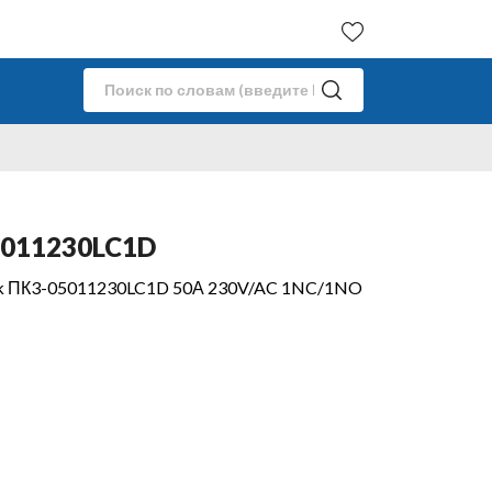
5011230LC1D
wik ПК3-05011230LC1D 50А 230V/AC 1NC/1NO