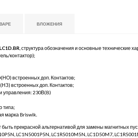
ВАРЕ
ВЛОЖЕНИЯ
LC1D.BR
, структура обозначения и основные технические ха
ель/контактор);
(НО) встроенных доп. Контактов;
НЗ) встроенных доп. Контактов;
и управления: 230В(B)
о типа;
я марка Briswik.
 быть прекрасной альтернативой для замены магнитных пуска
10P5N, LC1N5001P5N, LC1R5010M5N, LC1D50M7, LC1R500