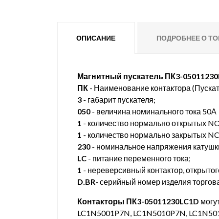
ОПИСАНИЕ
ПОДРОБНЕЕ О ТО
Магнитный пускатель ПК3-05011230
ПК
- Наименование контактора (Пускат
3
- габарит пускателя;
050
- величина номинального тока 50А
1
- количество нормально открытых NO
1
- количество нормально закрытых NC(
230
- номинальное напряжения катушк
LC
- питание переменного тока;
1
- нереверсивный контактор, открытог
D.BR
- серийный номер изделия торгова
Контакторы ПК3-05011230LC1D
могут
LC1N5001P7N, LC1N5010P7N, LC1N50