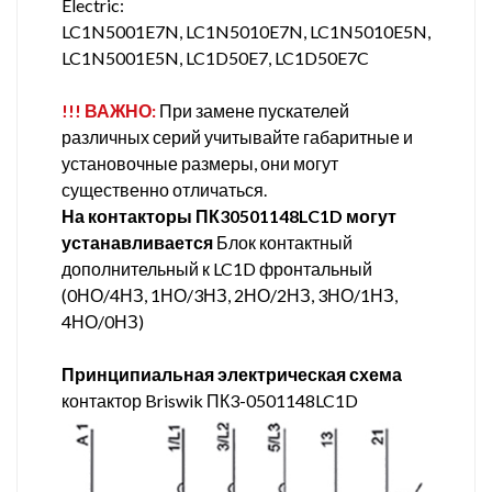
Electric:
LC1N5001E7N, LC1N5010E7N, LC1N5010E5N,
LC1N5001E5N, LC1D50E7, LC1D50E7C
!!! ВАЖНО:
При замене пускателей
различных серий учитывайте габаритные и
установочные размеры, они могут
существенно отличаться.
На контакторы ПК30501148LC1D могут
устанавливается
Блок контактный
дополнительный к LC1D фронтальный
(0НО/4НЗ, 1НО/3НЗ, 2НО/2НЗ, 3НО/1НЗ,
4НО/0НЗ)
Принципиальная электрическая схема
контактор Briswik ПК3-0501148LC1D