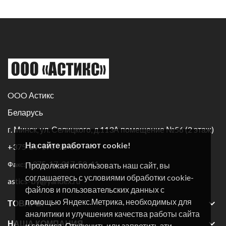
OOO Астикс
Беларусь
г. Минск, ул. Селицкого, д.113А помещение №56 (2 этаж)
На сайте работают cookie!
+375-29-170-96-60
+375-17-317-59-41
Факс:
Продолжая использовать наш сайт, вы
соглашаетесь с условиями обработки cookie-
astics-by@yandex.ru
файлов и пользовательских данных с
помощью Яндекс.Метрика, необходимых для

ТОВАРЫ
аналитики и улучшения качества работы сайта

НАША КОМПАНИЯ
и сервиса. Отключить или запретить эти