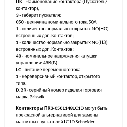
ПК
- Наименование контактора (Пускатель/
контактор);
3
- габарит пускателя;
050
- величина номинального тока 50А
1
- количество нормально открытых NO(НО)
встроенных доп. Контактов;
1
- количество нормально закрытых NC(НЗ)
встроенных доп. Контактов;
48
- номинальное напряжения катушки
управления: 48В(B)
LC
- питание переменного тока;
1
- нереверсивный контактор, открытого
типа;
D.BR
- серийный номер изделия торговая
марка Briswik.
Контакторы ПК3-0501148LC1D
могут быть
прекрасной альтернативой для замены
магнитных пускателей LC1D Schneider