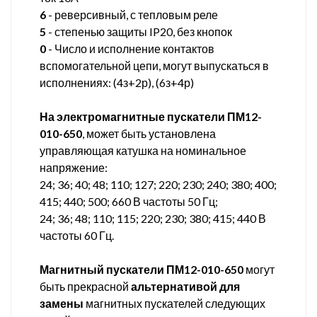
6
- реверсивный, с тепловым реле
5
- степенью защиты IP20, без кнопок
0
- Число и исполнение контактов
вспомогательной цепи, могут выпускаться в
исполнениях: (4з+2р), (6з+4р)
На электромагнитные пускатели ПМ12-
010-650
, может быть установлена
управляющая катушка на номинальное
напряжение:
24; 36; 40; 48; 110; 127; 220; 230; 240; 380; 400;
415; 440; 500; 660 В частоты 50 Гц;
24; 36; 48; 110; 115; 220; 230; 380; 415; 440 В
частоты 60 Гц.
Магнитный пускатели ПМ12-010-650
могут
быть прекрасной
альтернативой для
замены
магнитных пускателей следующих