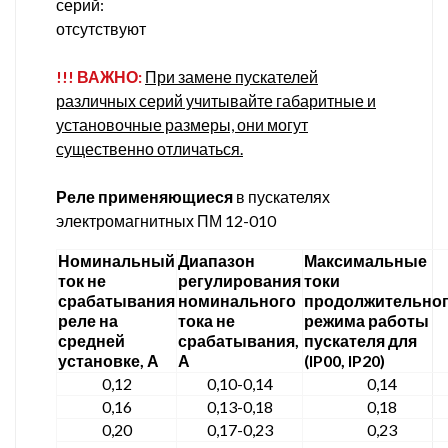
серий:
отсутствуют
!!! ВАЖНО:
При замене пускателей
различных серий учитывайте габаритные и
установочные размеры, они могут
существенно отличаться.
Реле применяющиеся
в пускателях
электромагнитных ПМ 12-010
Номинальный
Диапазон
Максимальные
ток не
регулирования
токи
срабатывания
номинального
продолжительно
реле на
тока не
режима работы
средней
срабатывания,
пускателя для
установке, А
А
(IP00, IP20)
0,12
0,10-0,14
0,14
0,16
0,13-0,18
0,18
0,20
0,17-0,23
0,23