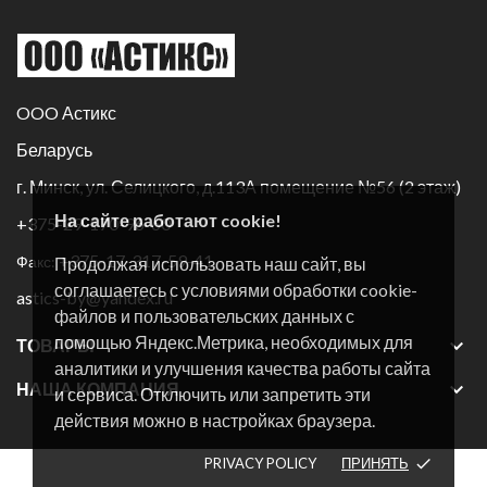
OOO Астикс
Беларусь
г. Минск, ул. Селицкого, д.113А помещение №56 (2 этаж)
На сайте работают cookie!
+375-29-170-96-60
+375-17-317-59-41
Факс:
Продолжая использовать наш сайт, вы
соглашаетесь с условиями обработки cookie-
astics-by@yandex.ru
файлов и пользовательских данных с
помощью Яндекс.Метрика, необходимых для

ТОВАРЫ
аналитики и улучшения качества работы сайта

НАША КОМПАНИЯ
и сервиса. Отключить или запретить эти
действия можно в настройках браузера.
PRIVACY POLICY
ПРИНЯТЬ
done