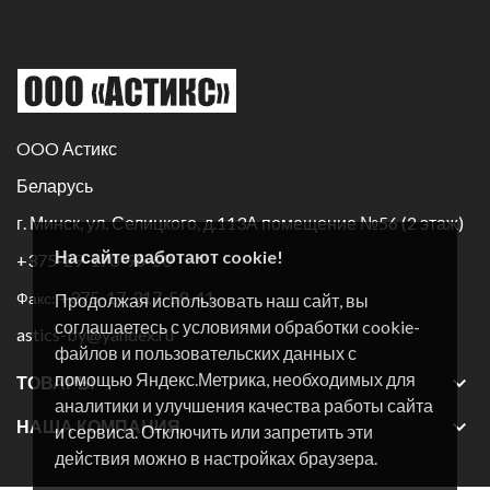
OOO Астикс
Беларусь
г. Минск, ул. Селицкого, д.113А помещение №56 (2 этаж)
На сайте работают cookie!
+375-29-170-96-60
+375-17-317-59-41
Факс:
Продолжая использовать наш сайт, вы
соглашаетесь с условиями обработки cookie-
astics-by@yandex.ru
файлов и пользовательских данных с
помощью Яндекс.Метрика, необходимых для

ТОВАРЫ
аналитики и улучшения качества работы сайта

НАША КОМПАНИЯ
и сервиса. Отключить или запретить эти
действия можно в настройках браузера.