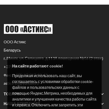
OOO Астикс
Беларусь
г. Минск, ул. Селицкого, д.113А помещение №56 (2 этаж)
На сайте работают cookie!
+375-29-170-96-60
+375-17-317-59-41
Факс:
Продолжая использовать наш сайт, вы
соглашаетесь с условиями обработки cookie-
astics-by@yandex.ru
файлов и пользовательских данных с
помощью Яндекс.Метрика, необходимых для

ТОВАРЫ
аналитики и улучшения качества работы сайта

НАША КОМПАНИЯ
и сервиса. Отключить или запретить эти