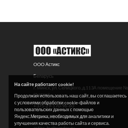
OOO Астикс
Беларусь
На сайте работают cookie!
г. Минск, ул. Селицкого, д.113А помещение 
(2 этаж)
Продолжая использовать наш сайт, вы соглашаетесь
с условиями обработки cookie-файлов и
+375-29-170-96-60
пользовательских данных с помощью
Яндекс.Метрика, необходимых для аналитики и
+375-17-317-59-41
Факс:
улучшения качества работы сайта и сервиса.
astics-by@yandex.ru