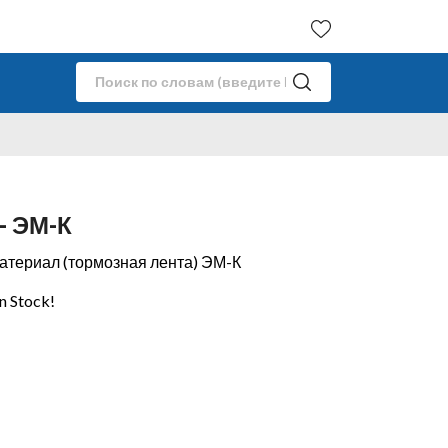
- ЭМ-К
териал (тормозная лента) ЭМ-К
in Stock!