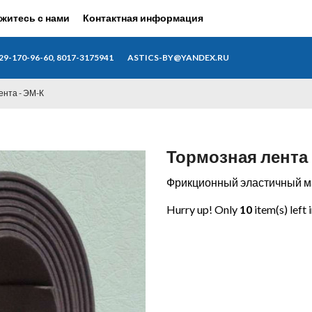
житесь с нами
Контактная информация
29-170-96-60, 8017-3175941
ASTICS-BY@YANDEX.RU
ента - ЭМ-К
Тормозная лента 
Фрикционный эластичный ма
Hurry up! Only
10
item(s) left 