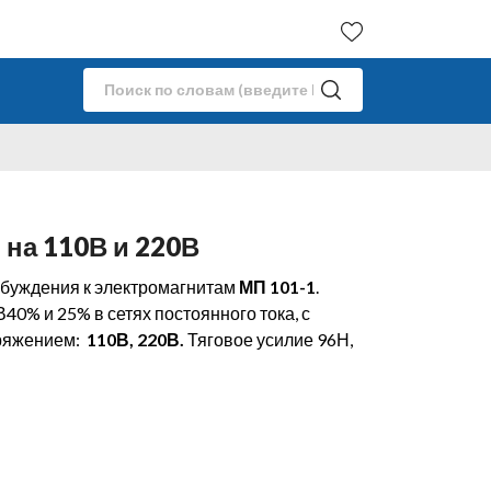
 на 110В и 220В
буждения к электромагнитам
МП 101-1
.
0% и 25% в сетях постоянного тока, с
ряжением:
110В, 220В.
Тяговое усилие 96Н,