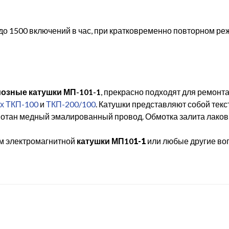
до 1500 включений в час, при кратковременно повторном р
озные катушки МП-101-1
, прекрасно подходят для ремонт
х ТКП-100
и
ТКП-200/100
. Катушки представляют собой текс
отан медный эмалированный провод. Обмотка залита лаков
ом электромагнитной
катушки МП10
1-1
или любые другие во