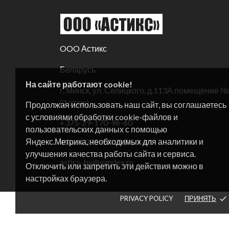
OOO Астикс
Беларусь
На сайте работают cookie!
г. Минск, ул. Селицкого, д.113А помещение 
(2 этаж)
Продолжая использовать наш сайт, вы соглашаетесь
с условиями обработки cookie-файлов и
+375-29-170-96-60
пользовательских данных с помощью
Яндекс.Метрика, необходимых для аналитики и
+375-17-317-59-41
Факс:
улучшения качества работы сайта и сервиса.
astics-by@yandex.ru
Отключить или запретить эти действия можно в
настройках браузера.
PRIVACY POLICY
ПРИНЯТЬ
done