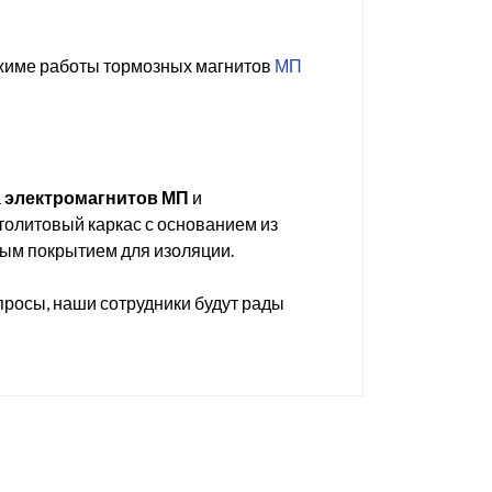
ежиме работы тормозных магнитов
МП
а
электромагнитов МП
и
толитовый каркас с основанием из
ым покрытием для изоляции.
просы, наши сотрудники будут рады