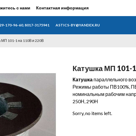
житесь с нами
Контактная информация
29-170-96-60, 8017-3175941
ASTICS-BY@YANDEX.RU
 МП 101-1 на 110В и 220В
Катушка МП 101-1
Катушка
параллельного воз
Режимы работы ПВ100%, ПВ4
номинальным рабочим нап
250Н, 290Н
Sorry, no items left.