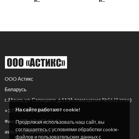
И...
И...
OOO Астикс
Беларусь
г. Минск, ул. Селицкого, д.113А помещение №56 (2 этаж)
На сайте работают cookie!
+375-29-170-96-60
+375-17-317-59-41
Факс:
Продолжая использовать наш сайт, вы
соглашаетесь с условиями обработки cookie-
astics-by@yandex.ru
файлов и пользовательских данных с