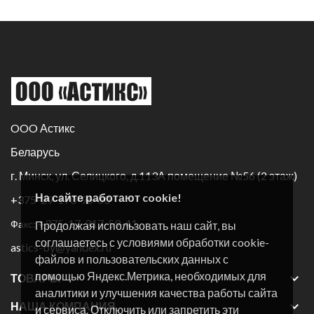
OOO Астикс
Беларусь
г. Минск, ул. Селицкого, д.113А помещение №56 (2 этаж)
На сайте работают cookie!
+375-29-170-96-60
+375-17-317-59-41
Факс:
Продолжая использовать наш сайт, вы
соглашаетесь с условиями обработки cookie-
astics-by@yandex.ru
файлов и пользовательских данных с
помощью Яндекс.Метрика, необходимых для

ТОВАРЫ
аналитики и улучшения качества работы сайта

НАША КОМПАНИЯ
и сервиса. Отключить или запретить эти