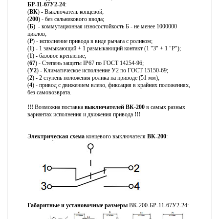
БР-11-67У2-24
:
(
ВК
) - Выключатель концевой;
(
200
) - без сальникового ввода;
(
Б
) - коммутационная износостойкость Б - не менее 1000000
циклов;
(
Р
) - исполнение привода в виде рычага с роликом
;
(
1
) - 1 замыкающий + 1 размыкающий контакт (1 "З" + 1 "Р");
(
1
) - базовое крепление;
(
67
) - Степень защиты IP67 по ГОСТ 14254-96;
(
У2
) - Климатическое исполнение У2 по ГОСТ 15150-69;
(
2
) - 2 ступень положения ролика на приводе (51 мм);
(
4
) - привод с движением влево, фиксация в крайних положениях,
без самовозврата.
!!!
Возможна поставка
выключателей ВК-200
в самых разных
вариантах исполнения и движения привода
!!!
Электрическая схема
концевого выключателя
ВК-200
:
Габаритные и установочные размеры
ВК-200-БР-11-67У2-24: