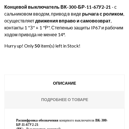
Концевой выключатель ВК-300-БР-11-67У2-21
- с
сальниковом вводом, привод в виде
рычага с роликом
,
осуществляет
движения вправо и самовозврат
,
контакты 1 "З" + 1 "Р". Степенью защиты IP67 и рабочим
ходом привода не менее 14°.
Hurry up! Only
50
item(s) left in Stock!
ОПИСАНИЕ
ПОДРОБНЕЕ О ТОВАРЕ
Расшифровка обозначения
концевого выключателя
ВК-300-
БР-11-67У2-21
:
(
ВК
) - Выключатель концевой;