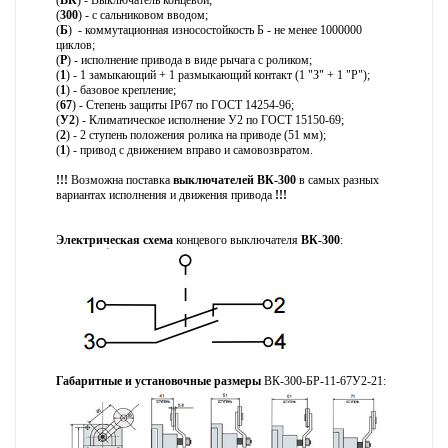
(
300
) - с сальниковом вводом;
(
Б
) - коммутационная износостойкость Б - не менее 1000000
циклов;
(
Р
) - исполнение привода в виде рычага с роликом
;
(
1
) - 1 замыкающий + 1 размыкающий контакт (1 "З" + 1 "Р");
(
1
) - базовое крепление;
(
67
) - Степень защиты IP67 по ГОСТ 14254-96;
(
У2
) - Климатическое исполнение У2 по ГОСТ 15150-69;
(
2
) - 2 ступень положения ролика на приводе (51 мм);
(
1
) - привод с движением вправо и самовозвратом.
!!!
Возможна поставка
выключателей ВК-300
в самых разных
вариантах исполнения и движения привода
!!!
Электрическая схема
концевого выключателя
ВК-300
:
Габаритные и установочные размеры
ВК-300-БР-11-67У2-21: