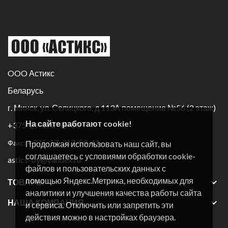
OOO Астикс
Беларусь
г. Минск, ул. Селицкого, д.113А помещение №56 (2 этаж)
На сайте работают cookie!
+375-29-170-96-60
+375-17-317-59-41
Факс:
Продолжая использовать наш сайт, вы
соглашаетесь с условиями обработки cookie-
astics-by@yandex.ru
файлов и пользовательских данных с
помощью Яндекс.Метрика, необходимых для

ТОВАРЫ
аналитики и улучшения качества работы сайта

НАША КОМПАНИЯ
и сервиса. Отключить или запретить эти
действия можно в настройках браузера.