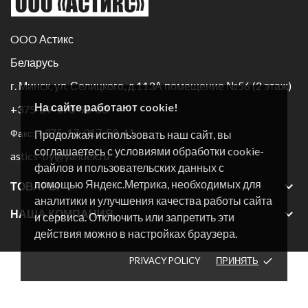
OOO Астикс
Беларусь
г. Минск, ул. Селицкого, д.113А помещение №56 (2 этаж)
На сайте работают cookie!
+375-29-170-96-60
+375-17-317-59-41
Факс:
Продолжая использовать наш сайт, вы
соглашаетесь с условиями обработки cookie-
astics-by@yandex.ru
файлов и пользовательских данных с
помощью Яндекс.Метрика, необходимых для

ТОВАРЫ
аналитики и улучшения качества работы сайта

НАША КОМПАНИЯ
и сервиса. Отключить или запретить эти
действия можно в настройках браузера.
PRIVACY POLICY
ПРИНЯТЬ
done