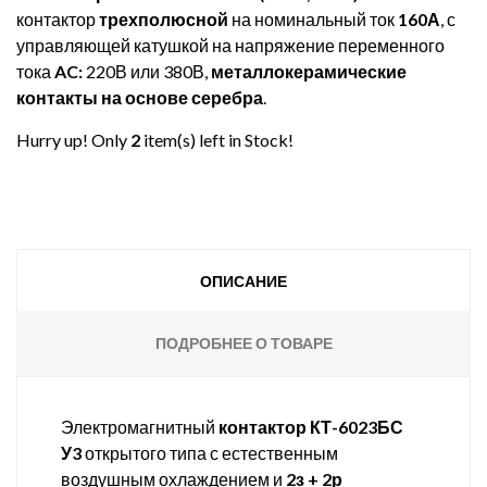
контактор
трехполюсной
на номинальный ток
160А
, с
управляющей катушкой на напряжение переменного
тока
AC:
220В или 380В,
металлокерамические
контакты на основе серебра
.
Hurry up! Only
2
item(s) left in Stock!
ОПИСАНИЕ
ПОДРОБНЕЕ О ТОВАРЕ
Электромагнитный
контактор КТ-6023БС
У3
открытого типа с естественным
воздушным охлаждением и
2з + 2р