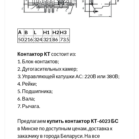
А
B
L
H1
H2
H3
50
216
324
321
86
73.5
Контактор КТ
состоит из:
1. Блок-контактов;
2. Дугогасительных камер;
3. Управляющей катушки AC: 220В или 380В;
4. Рейки;
5. Подшипника;
6. Вала;
7. Рычага.
Предлагаем
купить контактор КТ-6023 БС
в Минске по доступным ценам, доставка к
заказчику в города Беларуси. На все