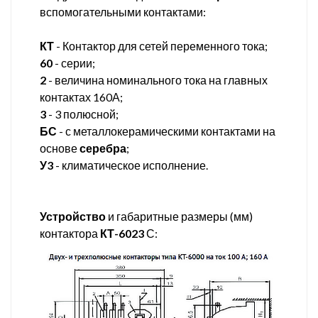
вспомогательными контактами:
КТ
- Контактор для сетей переменного тока;
60
- серии;
2
- величина номинального тока на главных
контактах 160А;
3
- 3 полюсной;
БС
- с металлокерамическими контактами на
основе
серебра
;
У3
- климатическое исполнение.
Устройство
и габаритные размеры (мм)
контактора
КТ-6023
С: