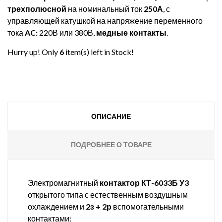
трехполюсной
на номинальный ток
250А
, с
управляющей катушкой на напряжение переменного
тока
AC:
220В или 380В,
медные контакты
.
Hurry up! Only
6
item(s) left in Stock!
ОПИСАНИЕ
ПОДРОБНЕЕ О ТОВАРЕ
Электромагнитный
контактор КТ-6033Б У3
открытого типа с естественным воздушным
охлаждением и
2з + 2р
вспомогательными
контактами: