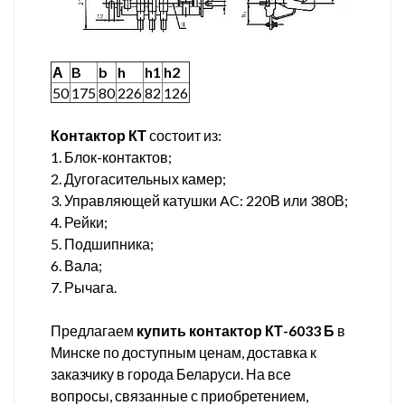
А
B
b
h
h1
h2
50
175
80
226
82
126
Контактор КТ
состоит из:
1. Блок-контактов;
2. Дугогасительных камер;
3. Управляющей катушки AC: 220В или 380В;
4. Рейки;
5. Подшипника;
6. Вала;
7. Рычага.
Предлагаем
купить контактор КТ-6033 Б
в
Минске по доступным ценам, доставка к
заказчику в города Беларуси. На все
вопросы, связанные с приобретением,