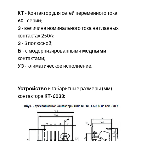
КТ
- Контактор для сетей переменного тока;
60
- серии;
3
- величина номинального тока на главных
контактах 250А;
3
- 3 полюсной;
Б
- с модернизированными
медными
контактами;
У3
- климатическое исполнение.
Устройство
и габаритные размеры (мм)
контактора
КТ-6033
: