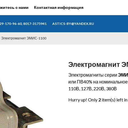
житесь с нами
Контактная информация
29-170-96-60, 8017-3175941
ASTICS-BY@YANDEX.RU
Электромагнит ЭМИС-1100
Электромагнит 
Электромагниты серии
ЭМИ
или ПВ40% на номинальное 
110В, 127В, 220В, 380В
Hurry up! Only
2
item(s) left i