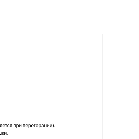
яется при перегорании).
шки.