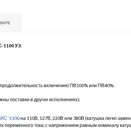
ВАРЕ
-1100 У3:
я продолжительность включения) ПВ100% или ПВ40%;
жны поставки в других исполнениях);
МИС-1100
на 110В, 127В, 220В или 380В (катушка легко замен
ях переменного тока, с напряжением равным номиналу кату