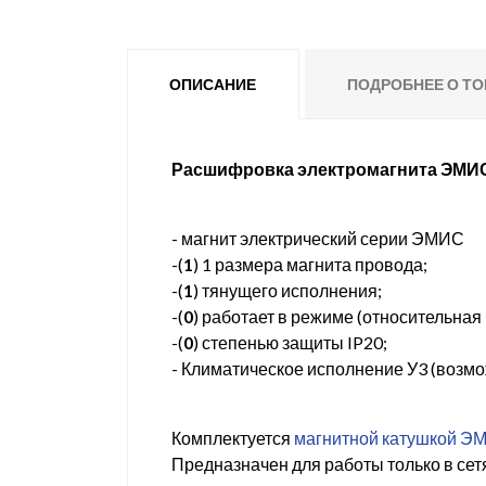
ОПИСАНИЕ
ПОДРОБНЕЕ О ТО
Расшифровка электромагнита ЭМИС
- магнит электрический серии ЭМИС
-(
1
) 1 размера магнита провода;
-(
1
) тянущего исполнения;
-(
0
) работает в режиме (относительна
-(
0
) степенью защиты IP20;
- Климатическое исполнение У3 (возмо
Комплектуется
магнитной катушкой Э
Предназначен для работы только в сет