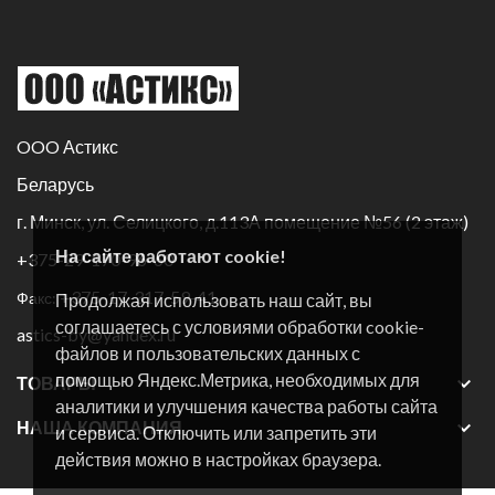
OOO Астикс
Беларусь
г. Минск, ул. Селицкого, д.113А помещение №56 (2 этаж)
На сайте работают cookie!
+375-29-170-96-60
+375-17-317-59-41
Факс:
Продолжая использовать наш сайт, вы
соглашаетесь с условиями обработки cookie-
astics-by@yandex.ru
файлов и пользовательских данных с
помощью Яндекс.Метрика, необходимых для

ТОВАРЫ
аналитики и улучшения качества работы сайта

НАША КОМПАНИЯ
и сервиса. Отключить или запретить эти
действия можно в настройках браузера.