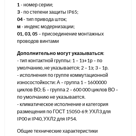
1
- номер серии;
3
- по степени защиты IP65;
04
- тип привода шток;
м
- индекс модернизации;
01, 03, 05
– присоединение монтажных
проводов винтами
Дополнительно могут указываться:
- тип контактной группы: 1 – 1з+1р – по
умолчанию, не указывается; 2 – 1з; 3 – 1р.
- исполнения по группе коммутационной
износостойкости: А – группа 1 – 1600000
циклов ВО; Б – группа 2 – 600 000 циклов ВО –
по умолчанию не указывается.
- климатическое исполнение и категория
размещения по ГОСТ 15050-69: УХЛ3 для
IP00 и IP40, УХЛ2 для IP54.
Общие технические характеристики