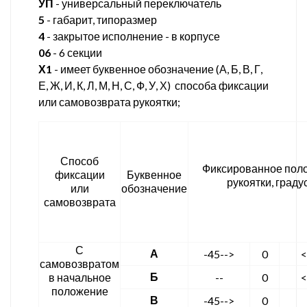
УП
- универсальный переключатель
5
- габарит, типоразмер
4
- закрытое исполнение - в корпусе
06
- 6 секции
Х1
- имеет буквенное обозначение (А, Б, В, Г,
Е, Ж, И, К, Л, М, Н, С, Ф, У, Х) способа фиксации
или самовозврата рукоятки;
Способ
Фиксированное пол
фиксации
Буквенное
рукоятки, граду
или
обозначение
самовозврата
С
А
-45-->
0
<
самовозвратом
Б
в начальное
--
0
<
положение
В
-45-->
0