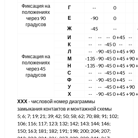
Фиксация на
Г
--
0
положениях
Е
через 90
-90
0
градусов
Ж
-45
--
И
--
--
--
0
+45
--
К
--
--
-45
0
--
--
Л
--
-90
-45
0
+45
+90
Фиксация на
М
-135
-90
-45
0
+45
+90
положениях
Н
-135
-90
-45
0
+45
+90
через 45
С
--
--
-45
0
+45
--
градусов
Ф
--
-90
-45
0
+45
--
У
--
--
-45
0
+45
+90
Х
--
-90
-45
0
+45
+90
ХХХ
- числовой номер диаграммы
замыкания контактов и монтажной схемы
5; 6; 7; 19; 21; 39; 42; 50; 58; 62; 70; 88; 91; 102;
106; 116; 117; 123; 132; 142; 143; 144; 146;
150; 163; 181; 182; 191; 198; 200; 204; 207;