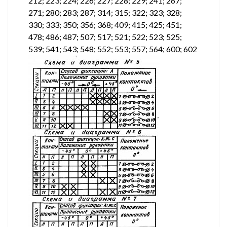
212; 223; 224; 226; 227; 228; 229; 241; 267;
271; 280; 283; 287; 314; 315; 322; 323; 328;
330; 333; 350; 356; 368; 409; 415; 425; 451;
478; 486; 487; 507; 517; 521; 522; 523; 525;
539; 541; 543; 548; 552; 553; 557; 564; 600; 602