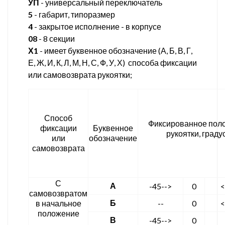
УП
- универсальный переключатель
5
- габарит, типоразмер
4
- закрытое исполнение - в корпусе
08
- 8 секции
Х1
- имеет буквенное обозначение (А, Б, В, Г,
Е, Ж, И, К, Л, М, Н, С, Ф, У, Х) способа фиксации
или самовозврата рукоятки;
Способ
Фиксированное пол
фиксации
Буквенное
рукоятки, граду
или
обозначение
самовозврата
С
А
-45-->
0
<
самовозвратом
Б
в начальное
--
0
<
положение
В
-45-->
0