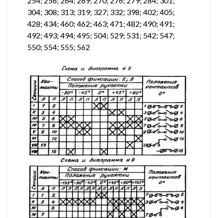
254; 256; 264; 269; 270; 276; 279; 284; 301;
304; 308; 313; 319; 327; 332; 398; 402; 405;
428; 434; 460; 462; 463; 471; 482; 490; 491;
492; 493; 494; 495; 504; 529; 531; 542; 547;
550; 554; 555; 562