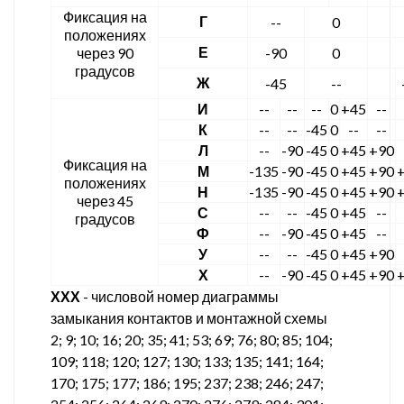
Фиксация на
Г
--
0
положениях
Е
через 90
-90
0
градусов
Ж
-45
--
И
--
--
--
0
+45
--
К
--
--
-45
0
--
--
Л
--
-90
-45
0
+45
+90
Фиксация на
М
-135
-90
-45
0
+45
+90
положениях
Н
-135
-90
-45
0
+45
+90
через 45
С
--
--
-45
0
+45
--
градусов
Ф
--
-90
-45
0
+45
--
У
--
--
-45
0
+45
+90
Х
--
-90
-45
0
+45
+90
ХХХ
- числовой номер диаграммы
замыкания контактов и монтажной схемы
2; 9; 10; 16; 20; 35; 41; 53; 69; 76; 80; 85; 104;
109; 118; 120; 127; 130; 133; 135; 141; 164;
170; 175; 177; 186; 195; 237; 238; 246; 247;