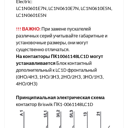
Electric:
LC1N0601E7N, LC1N0610E7N, LC1N0610E5N,
LC1N0601E5N
!!! ВАЖНО:
При замене пускателей
различных серий учитывайте габаритные и
установочные размеры, они могут
существенно отличаться.
На контакторы ПК10061148LC1D могут
устанавливается
Блок контактный
дополнительный к LC1D фронтальный
(0НО/4НЗ, 1НО/3НЗ, 2НО/2НЗ, 3НО/1НЗ,
4НО/0НЗ)
Принципиальная электрическая схема
контактор Briswik ПК1-0061148LC1D