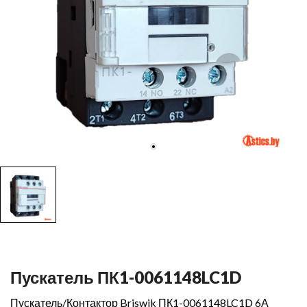
Пускатель ПК1-0061148LC1D
Пускатель/Контактор Briswik ПК1-0061148LC1D 6А