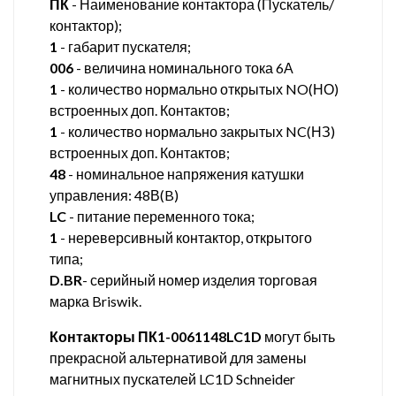
ПК
- Наименование контактора (Пускатель/
контактор);
1
- габарит пускателя;
006
- величина номинального тока 6А
1
- количество нормально открытых NO(НО)
встроенных доп. Контактов;
1
- количество нормально закрытых NC(НЗ)
встроенных доп. Контактов;
48
- номинальное напряжения катушки
управления: 48В(B)
LC
- питание переменного тока;
1
- нереверсивный контактор, открытого
типа;
D.BR
- серийный номер изделия торговая
марка Briswik.
Контакторы ПК1-0061148LC1D
могут быть
прекрасной альтернативой для замены
магнитных пускателей LC1D Schneider