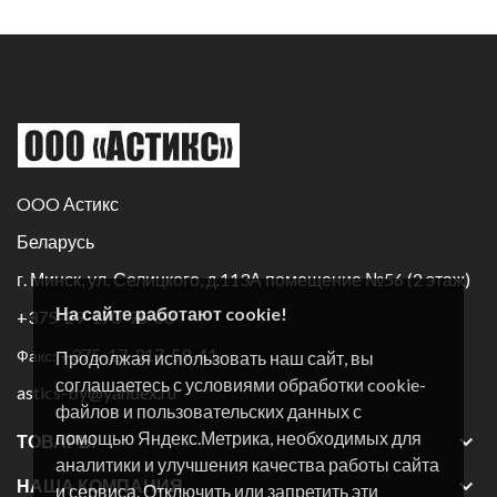
OOO Астикс
Беларусь
г. Минск, ул. Селицкого, д.113А помещение №56 (2 этаж)
На сайте работают cookie!
+375-29-170-96-60
+375-17-317-59-41
Факс:
Продолжая использовать наш сайт, вы
соглашаетесь с условиями обработки cookie-
astics-by@yandex.ru
файлов и пользовательских данных с
помощью Яндекс.Метрика, необходимых для

ТОВАРЫ
аналитики и улучшения качества работы сайта

НАША КОМПАНИЯ
и сервиса. Отключить или запретить эти