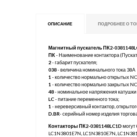
ОПИСАНИЕ
ПОДРОБНЕЕ О ТО
Магнитный пускатель ПК2-0381148L
ПК
- Наименование контактора (Пускат
2
- габарит пускателя;
038
- величина номинального тока 38А
1
- количество нормально открытых NO
1
- количество нормально закрытых NC(
48
- номинальное напряжения катушки 
LC
- питание переменного тока;
1
- нереверсивный контактор, открытог
D.BR
- серийный номер изделия торгова
Контакторы ПК2-0381148LC1D
могут 
LC1N3801E7N, LC1N3810E7N, LC1N381