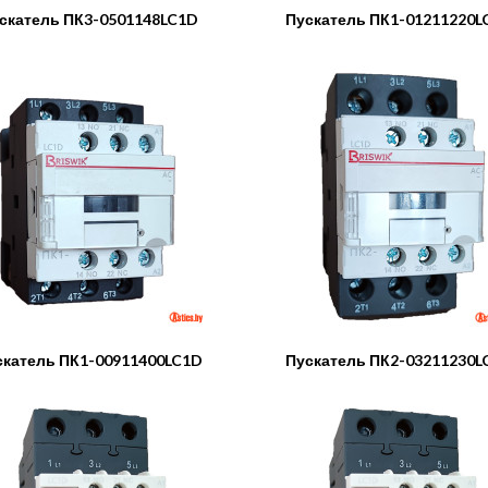
скатель ПК3-0501148LC1D
Пускатель ПК1-01211220L
скатель ПК1-00911400LC1D
Пускатель ПК2-03211230L