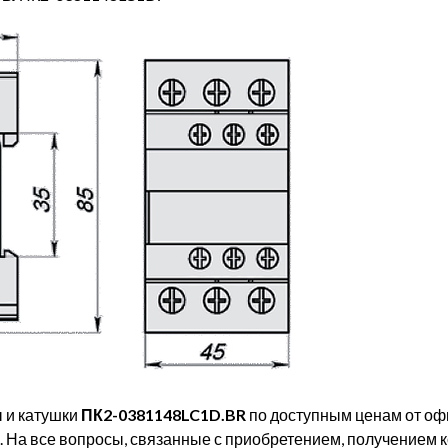
ы и катушки
ПК2-0381148LC1D.BR
по доступным ценам от оф
и. На все вопросы, связанные с приобретением, получением 