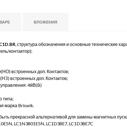
ВАРЕ
ВЛОЖЕНИЯ
C1D.BR
, структура обозначения и основные технические хар
ель/контактор);
(НО) встроенных доп. Контактов;
НЗ) встроенных доп. Контактов;
управления: 48В(B)
о типа;
я марка Briswik.
быть прекрасной альтернативой для замены магнитных пускат
0E5N, LC1N3801E5N, LC1D38E7, LC1D38E7C