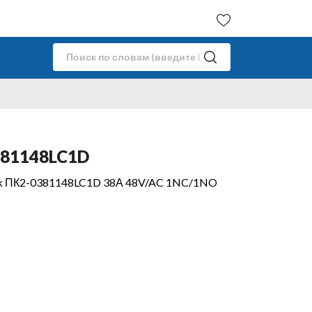
381148LC1D
wik ПК2-0381148LC1D 38А 48V/AC 1NC/1NO