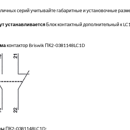
личных серий учитывайте габаритные и установочные разме
ут устанавливается
Блок контактный дополнительный к L
ема
контактор Briswik ПК2-0381148LC1D
ры
ПК2-0381148LC1D: