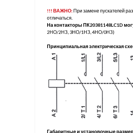
!!! ВАЖНО:
При замене пускателей раз
отличаться.
На контакторы ПК20381148LC1D мог
2НО/2НЗ, 3НО/1НЗ, 4НО/0НЗ)
Принципиальная электрическая сх
Габаритные и установочные разме