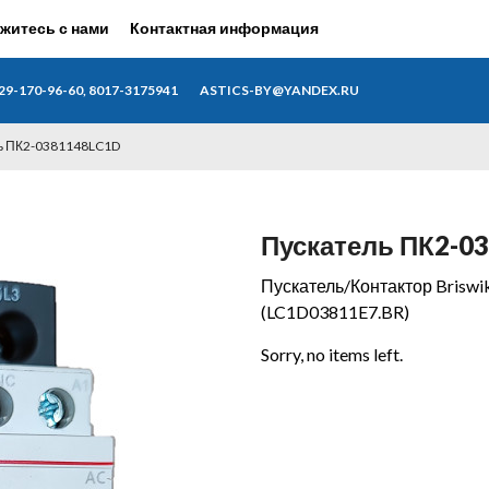
житесь с нами
Контактная информация
29-170-96-60, 8017-3175941
ASTICS-BY@YANDEX.RU
ь ПК2-0381148LC1D
Пускатель ПК2-0
Пускатель/Контактор Bris
(LC1D03811E7.BR)
Sorry, no items left.