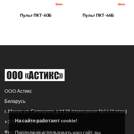
Пульт ПКТ-60Б
Пульт ПКТ-66Б
OOO Астикс
Беларусь
г. Минск, ул. Селицкого, д.113А помещение №56 (2 этаж)
На сайте работают cookie!
+375-29-170-96-60
+375-17-317-59-41
Факс:
Продолжая использовать наш сайт, вы