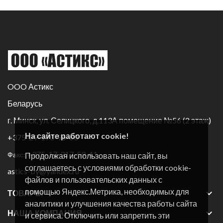
OOO Астикс
Беларусь
г. Минск, ул. Селицкого, д.113А помещение №56 (2 этаж)
На сайте работают cookie!
+375-29-170-96-60
+375-17-317-59-41
Факс:
Продолжая использовать наш сайт, вы
соглашаетесь с условиями обработки cookie-
astics-by@yandex.ru
файлов и пользовательских данных с
помощью Яндекс.Метрика, необходимых для

ТОВАРЫ
аналитики и улучшения качества работы сайта

НАША КОМПАНИЯ
и сервиса. Отключить или запретить эти