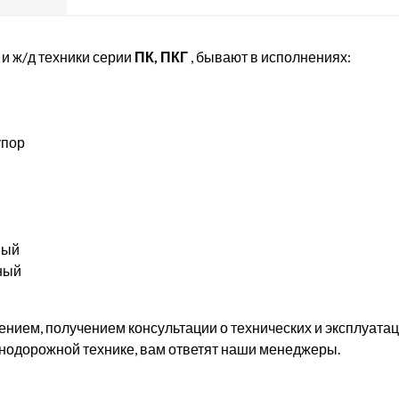
и ж/д техники серии
ПК, ПКГ
, бывают в исполнениях:
упор
ный
ный
ением, получением консультации о технических и эксплуата
знодорожной технике, вам ответят наши менеджеры.