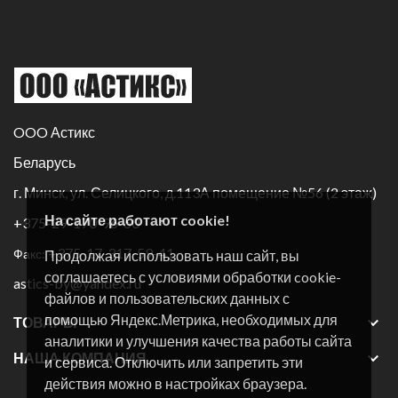
OOO Астикс
Беларусь
г. Минск, ул. Селицкого, д.113А помещение №56 (2 этаж)
На сайте работают cookie!
+375-29-170-96-60
+375-17-317-59-41
Факс:
Продолжая использовать наш сайт, вы
соглашаетесь с условиями обработки cookie-
astics-by@yandex.ru
файлов и пользовательских данных с
помощью Яндекс.Метрика, необходимых для

ТОВАРЫ
аналитики и улучшения качества работы сайта

НАША КОМПАНИЯ
и сервиса. Отключить или запретить эти
действия можно в настройках браузера.