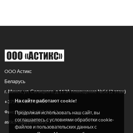
OOO Астикс
Беларусь
г. Минск, ул. Селицкого, д.113А помещение №56 (2 этаж)
На сайте работают cookie!
+375-29-170-96-60
+375-17-317-59-41
Факс:
Продолжая использовать наш сайт, вы
соглашаетесь с условиями обработки cookie-
astics-by@yandex.ru
файлов и пользовательских данных с