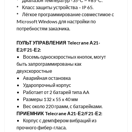
* Диапазон температур -35°С ~ +85°С.
* Класс защиты устройства – IP 65.
* Лёгкое программирование совместимое с
Microsoft Windows для настройки по
потребностям заказчика.
ПУЛЬТ УПРАВЛЕНИЯ Telecrane А21-
Е2/F21-Е2:
• Восемь односкоростных кнопок, могут
быть запрограммированы как
двухскоростные
• Аварийная остановка
• Ударопрочный корпус
• Работает от 2 батарей типа AA
• Размеры 132 x 55 x 40 мм
• Вес около 220 грамм, с батарейками.
ПРИЕМНИК Telecrane А21-Е2/F21-Е2:
• Корпус с демпфером вибраций из
прочного фибер-гласа.