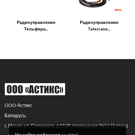
Радиоуправление
Радиоуправление
Тельфера...
Telecrane...
OOO Астикс
Беларусь
г. Минск, ул. Селицкого, д.113А помещение №56 (2 этаж)
На сайте работают cookie!