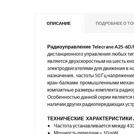
ОПИСАНИЕ
ПОДРОБНЕЕ О ТО
Радиоуправление Telecrane A25-6D/
дистанционного управления любых ти
является двухскоростным на шесть кно
электродвигателями для движения в н
назначения, частоты 50 Гц напряжени
кран-балками промышленными механиз
компактные размеры комплекта радио
Особенностью данной серии является 
наличии других радиопередающих устро
ТЕХНИЧЕСКИЕ ХАРАКТЕРИСТИКИ A2
• Частота устанавливается между 433
• Мощность передачи < 10 mW