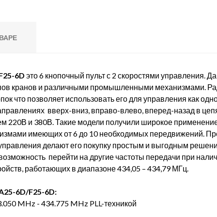
ВАРЕ
F25-6D
это 6 кнопочный пульт с 2 скоростями управления. 
пов кранов и различными промышленными механизмами. Р
пок что позволяет использовать его для управления как одн
аправлениях вверх-вниз, вправо-влево, вперед-назад в це
ем 220В и 380В. Такие модели получили широкое применени
мами имеющих от 6 до 10 необходимых передвижений. Прос
управления делают его покупку простым и выгодным решен
возможность перейти на другие частоты передачи при нал
йств, работающих в диапазоне 434,05 – 434,79 МГц.
5-6D/F25-6D:
.050 MHz - 434.775 MHz PLL-техникой