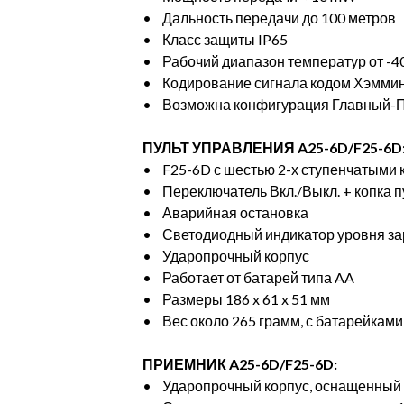
• Дальность передачи до 100 метров
• Класс защиты IP65
• Рабочий диапазон температур от -4
• Кодирование сигнала кодом Хэммин
• Возможна конфигурация Главный-
ПУЛЬТ УПРАВЛЕНИЯ A25-6D/F25-6D
• F25-6D с шестью 2-х ступенчатыми 
• Переключатель Вкл./Выкл. + копка п
• Аварийная остановка
• Светодиодный индикатор уровня за
• Ударопрочный корпус
• Работает от батарей типа AA
• Размеры 186 x 61 x 51 мм
• Вес около 265 грамм, с батарейками
ПРИЕМНИК A25-6D/F25-6D:
• Ударопрочный корпус, оснащенный