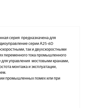
Данная серия предназначена для
адиоуправление серии А25-6D
оскоростными, так и двухскоростными
пях переменного тока промышленного
е для управления мостовыми кранами,
тота монтажа и эксплуатации,
ием.
ичии промышленных помех или при