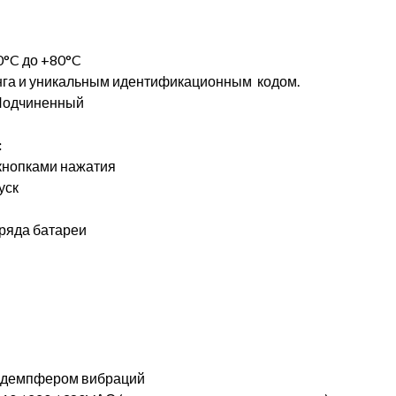
0°C до +80°C
га и уникальным идентификационным кодом.
Подчиненный
:
кнопками нажатия
уск
ряда батареи
 демпфером вибраций